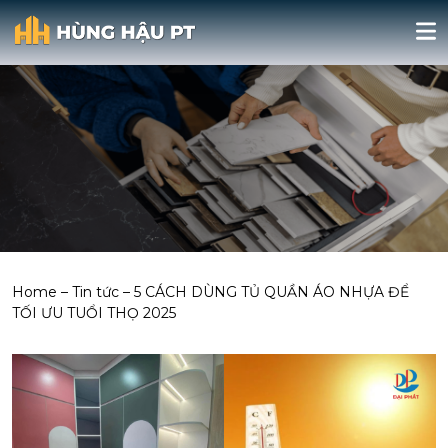
Home
–
Tin tức
–
5 CÁCH DÙNG TỦ QUẦN ÁO NHỰA ĐỂ
TỐI ƯU TUỔI THỌ 2025