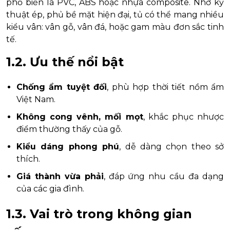
phổ biến là PVC, ABS hoặc nhựa composite. Nhờ kỹ
thuật ép, phủ bề mặt hiện đại, tủ có thể mang nhiều
kiểu vân: vân gỗ, vân đá, hoặc gam màu đơn sắc tinh
tế.
1.2. Ưu thế nổi bật
Chống ẩm tuyệt đối
, phù hợp thời tiết nồm ẩm
Việt Nam.
Không cong vênh, mối mọt
, khắc phục nhược
điểm thường thấy của gỗ.
Kiểu dáng phong phú
, dễ dàng chọn theo sở
thích.
Giá thành vừa phải
, đáp ứng nhu cầu đa dạng
của các gia đình.
1.3. Vai trò trong không gian