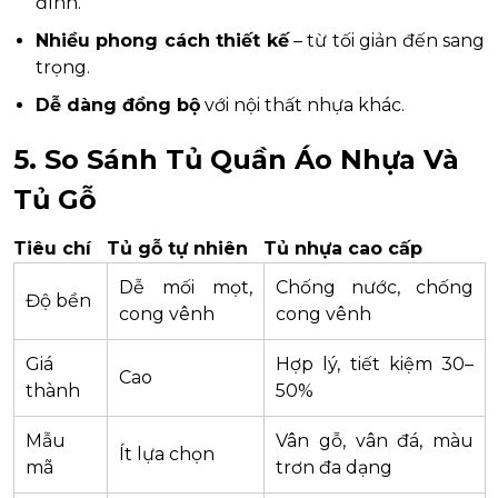
đình.
Nhiều phong cách thiết kế
– từ tối giản đến sang
trọng.
Dễ dàng đồng bộ
với nội thất nhựa khác.
5. So Sánh Tủ Quần Áo Nhựa Và
Tủ Gỗ
Tiêu chí
Tủ gỗ tự nhiên
Tủ nhựa cao cấp
Dễ mối mọt,
Chống nước, chống
Độ bền
cong vênh
cong vênh
Giá
Hợp lý, tiết kiệm 30–
Cao
thành
50%
Mẫu
Vân gỗ, vân đá, màu
Ít lựa chọn
mã
trơn đa dạng