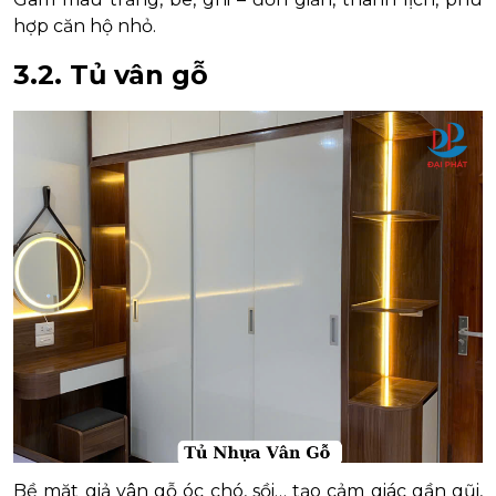
hợp căn hộ nhỏ.
3.2. Tủ vân gỗ
Bề mặt giả vân gỗ óc chó, sồi… tạo cảm giác gần gũi,