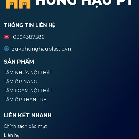
THÔNG TIN LIÊN HỆ
0394387586
zukohunghauplastic.vn
SẢN PHẨM
TẤM NHỰA NỘI THẤT
TẤM ỐP NANO
TẤM FOAM NỘI THẤT
TẤM ỐP THAN TRE
LIÊN KẾT NHANH
Chính sách bảo mật
Liên hệ