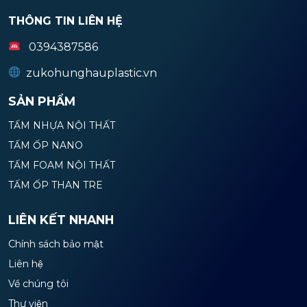
THÔNG TIN LIÊN HỆ
0394387586
zukohunghauplastic.vn
SẢN PHẨM
TẤM NHỰA NỘI THẤT
TẤM ỐP NANO
TẤM FOAM NỘI THẤT
TẤM ỐP THAN TRE
LIÊN KẾT NHANH
Chính sách bảo mật
Liên hệ
Về chúng tôi
Thư viện