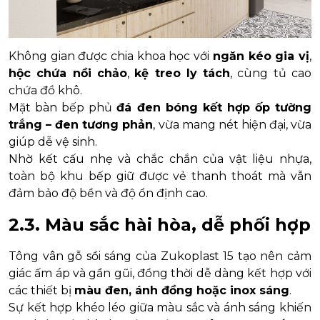
Không gian được chia khoa học với
ngăn kéo gia vị
,
hộc chứa nồi chảo
,
kệ treo ly tách
, cùng tủ cao
chứa đồ khô.
Mặt bàn bếp phủ
đá đen bóng kết hợp ốp tường
trắng – đen tương phản
, vừa mang nét hiện đại, vừa
giúp dễ vệ sinh.
Nhờ kết cấu nhẹ và chắc chắn của vật liệu nhựa,
toàn bộ khu bếp giữ được vẻ thanh thoát mà vẫn
đảm bảo độ bền và độ ổn định cao.
2.3. Màu sắc hài hòa, dễ phối hợp
Tông vân gỗ sồi sáng của Zukoplast 15 tạo nên cảm
giác ấm áp và gần gũi, đồng thời dễ dàng kết hợp với
các thiết bị
màu đen, ánh đồng hoặc inox sáng
.
Sự kết hợp khéo léo giữa màu sắc và ánh sáng khiến