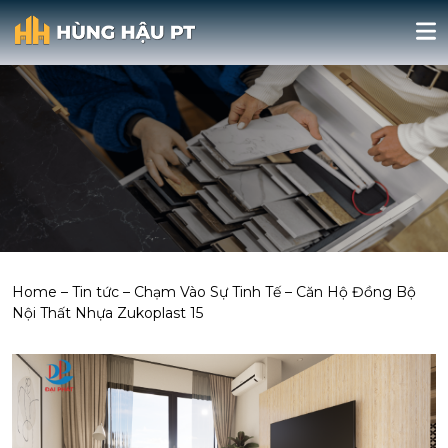
Home
–
Tin tức
–
Chạm Vào Sự Tinh Tế – Căn Hộ Đồng Bộ
Nội Thất Nhựa Zukoplast 15