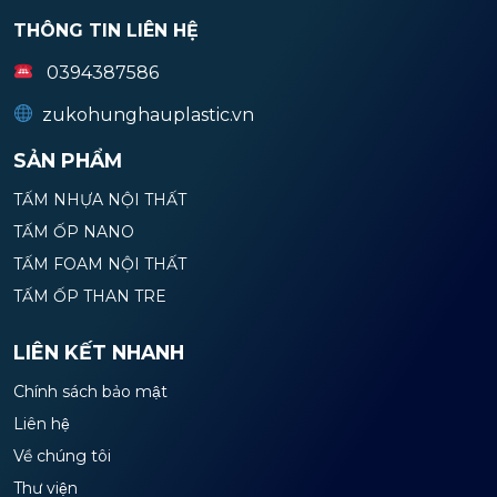
THÔNG TIN LIÊN HỆ
0394387586
zukohunghauplastic.vn
SẢN PHẨM
TẤM NHỰA NỘI THẤT
TẤM ỐP NANO
TẤM FOAM NỘI THẤT
TẤM ỐP THAN TRE
LIÊN KẾT NHANH
Chính sách bảo mật
Liên hệ
Về chúng tôi
Thư viện