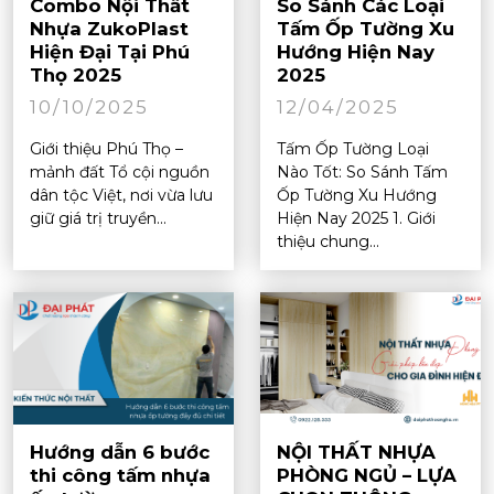
Combo Nội Thất
So Sánh Các Loại
Nhựa ZukoPlast
Tấm Ốp Tường Xu
Hiện Đại Tại Phú
Hướng Hiện Nay
Thọ 2025
2025
10/10/2025
12/04/2025
Giới thiệu Phú Thọ –
Tấm Ốp Tường Loại
mảnh đất Tổ cội nguồn
Nào Tốt: So Sánh Tấm
dân tộc Việt, nơi vừa lưu
Ốp Tường Xu Hướng
giữ giá trị truyền...
Hiện Nay 2025 1. Giới
thiệu chung...
Hướng dẫn 6 bước
NỘI THẤT NHỰA
thi công tấm nhựa
PHÒNG NGỦ – LỰA