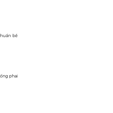
khuẩn bề
hống phai