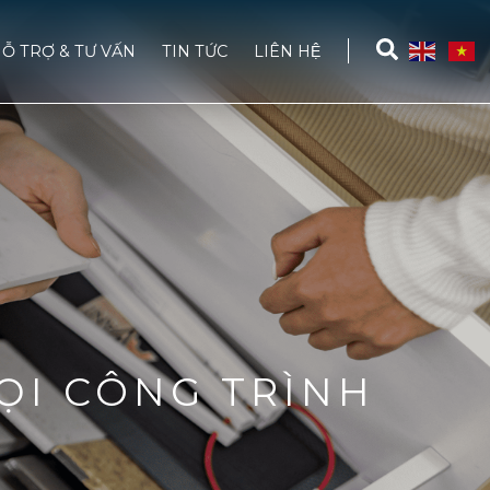
Ỗ TRỢ & TƯ VẤN
TIN TỨC
LIÊN HỆ
ỌI CÔNG TRÌNH