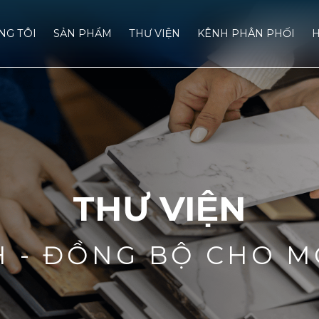
́NG TÔI
SẢN PHẨM
THƯ VIỆN
KÊNH PHÂN PHỐI
H
THƯ VIỆN
H - ĐỒNG BỘ CHO M