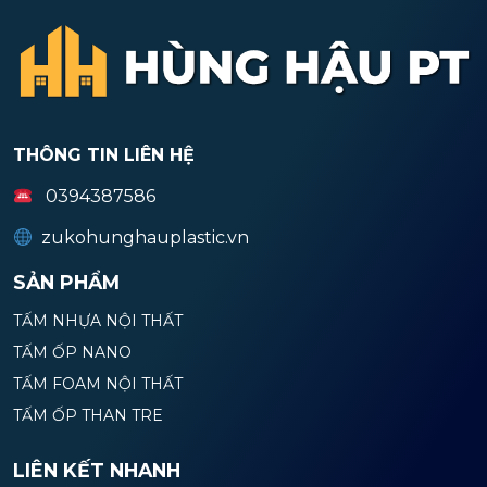
THÔNG TIN LIÊN HỆ
0394387586
zukohunghauplastic.vn
SẢN PHẨM
TẤM NHỰA NỘI THẤT
TẤM ỐP NANO
TẤM FOAM NỘI THẤT
TẤM ỐP THAN TRE
LIÊN KẾT NHANH