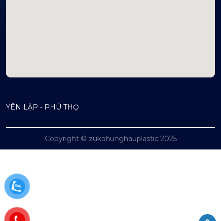
mapembeds.com
YÊN LẬP - PHÚ THỌ
Copyright © zukohunghauplastic 2025