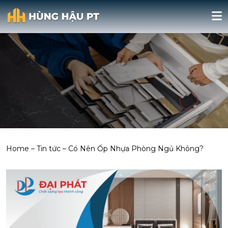
Home
–
Tin tức
–
Có Nên Ốp Nhựa Phòng Ngủ Không?