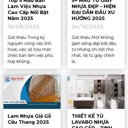
Top 5 Mẫu Bàn
5+ MẪU TỦ GIÀY
Làm Việc Nhựa
NHỰA ĐẸP – HIỆN
Cao Cấp Nổi Bật
ĐẠI DẪN ĐẦU XU
Năm 2025
HƯỚNG 2025
19/09/2025
24/10/2025
Giới thiệu Trong kỷ
Giới thiệu Một không
nguyên công việc linh
gian sống đẹp bắt đầu
hoạt, việc sở hữu một
từ những chi tiết nhỏ
chiếc bàn làm việc phù
nhất. Và tủ giày chính
hợp không...
là...
Lam Nhựa Giả Gỗ
THIẾT KẾ TỦ
Cầu Thang 2025
LAVABO NHỰA
CAO CẤP – TINH