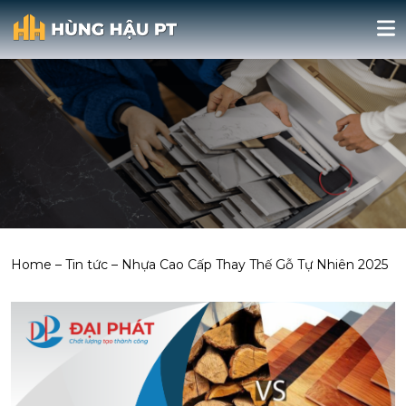
Home
–
Tin tức
–
Nhựa Cao Cấp Thay Thế Gỗ Tự Nhiên 2025