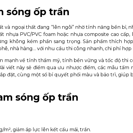
m sóng ốp trần
t và ngoại thất đang “lên ngôi” nhờ tính năng bền bỉ, nh
ất nhựa PVC/PVC foam hoặc nhựa composite cao cấp, 
nhưng không kém phần sang trọng. Sản phẩm thích hợp
ê, nhà hàng… với nhu cầu thi công nhanh, chi phí hợp l
n mạnh về tính thẩm mỹ, tính bền vững và tốc độ thi 
Bài viết này sẽ điểm qua ưu nhược điểm, các mẫu tấm 
ắp đặt, cùng một số bí quyết phối màu và bảo trì, giúp b
lam sóng ốp trần
m², giảm áp lực lên kết cấu mái, trần.