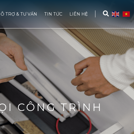
Ỗ TRỢ & TƯ VẤN
TIN TỨC
LIÊN HỆ
ỌI CÔNG TRÌNH