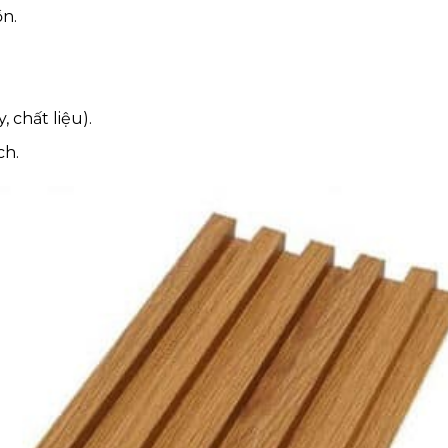
ồn.
 chất liệu).
ch.