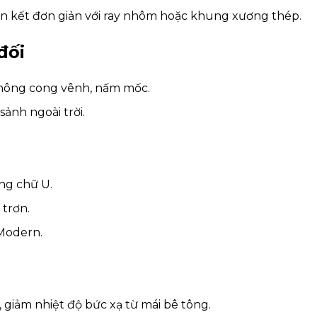
iên kết đơn giản với ray nhôm hoặc khung xương thép.
đối
không cong vênh, nấm mốc.
ảnh ngoài trời.
ng chữ U.
 trơn.
 Modern.
giảm nhiệt độ bức xạ từ mái bê tông.