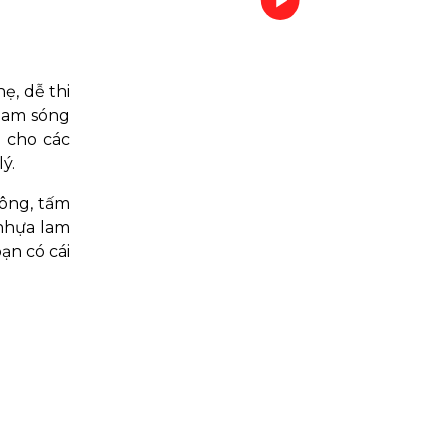
ẹ, dễ thi
lam sóng
 cho các
ý.
công, tấm
nhựa lam
ạn có cái