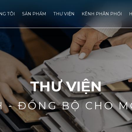
́NG TÔI
SẢN PHẨM
THƯ VIỆN
KÊNH PHÂN PHỐI
H
THƯ VIỆN
H - ĐỒNG BỘ CHO M