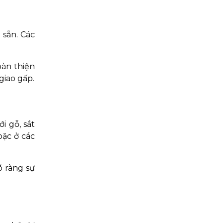
 sẵn. Các
oàn thiện
giao gấp.
i gỗ, sắt
oặc ở các
 ràng sự