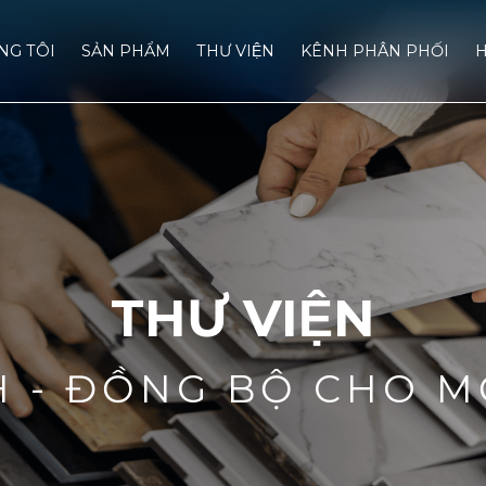
́NG TÔI
SẢN PHẨM
THƯ VIỆN
KÊNH PHÂN PHỐI
H
THƯ VIỆN
H - ĐỒNG BỘ CHO M