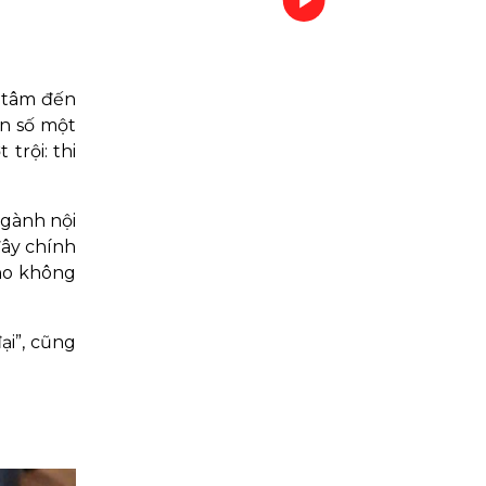
n tâm đến
ọn số một
trội: thi
ngành nội
đây chính
cho không
ại”, cũng