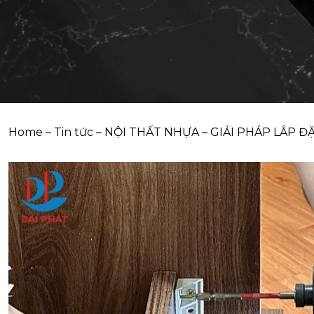
Home
–
Tin tức
–
NỘI THẤT NHỰA – GIẢI PHÁP LẮP 