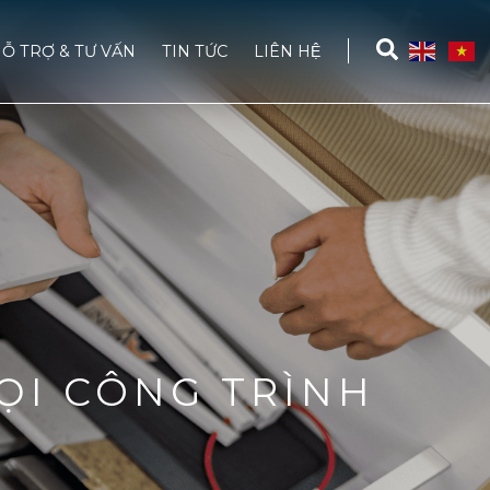
Ỗ TRỢ & TƯ VẤN
TIN TỨC
LIÊN HỆ
ỌI CÔNG TRÌNH