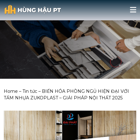
Home
–
Tin tức
–
BIẾN HÓA PHÒNG NGỦ HIỆN ĐẠI VỚI
TẤM NHỰA ZUKOPLAST – GIẢI PHÁP NỘI THẤT 2025