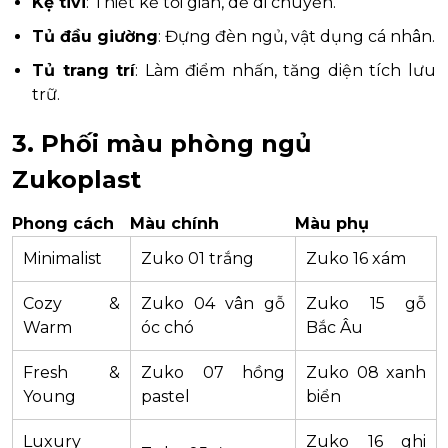
Kệ tivi
: Thiết kế tối giản, dễ di chuyển.
Tủ đầu giường
: Đựng đèn ngủ, vật dụng cá nhân.
Tủ trang trí
: Làm điểm nhấn, tăng diện tích lưu
trữ.
3. Phối màu phòng ngủ
Zukoplast
Phong cách
Màu chính
Màu phụ
Minimalist
Zuko 01 trắng
Zuko 16 xám
Cozy &
Zuko 04 vân gỗ
Zuko 15 gỗ
Warm
óc chó
Bắc Âu
Fresh &
Zuko 07 hồng
Zuko 08 xanh
Young
pastel
biển
Luxury
Zuko 16 ghi