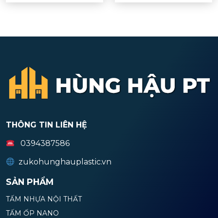
THÔNG TIN LIÊN HỆ
0394387586
zukohunghauplastic.vn
SẢN PHẨM
TẤM NHỰA NỘI THẤT
TẤM ỐP NANO