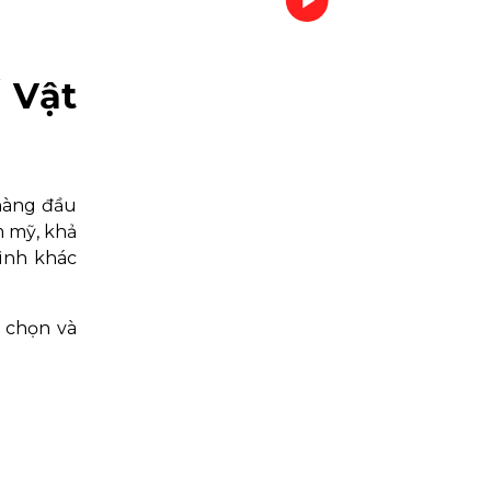
 Vật
hàng đầu
m mỹ, khả
ình khác
a chọn và