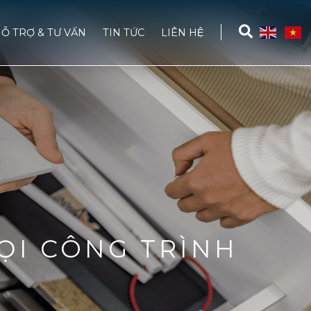
Ỗ TRỢ & TƯ VẤN
TIN TỨC
LIÊN HỆ
ỌI CÔNG TRÌNH