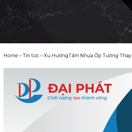
Home
–
Tin tức
–
Xu HướngTấm Nhựa Ốp Tường Thay T