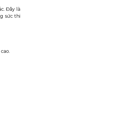
c. Đây là
g sức thi
cao.