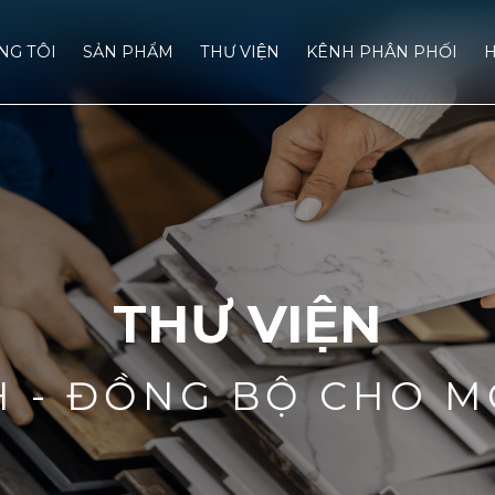
́NG TÔI
SẢN PHẨM
THƯ VIỆN
KÊNH PHÂN PHỐI
H
THƯ VIỆN
H - ĐỒNG BỘ CHO M