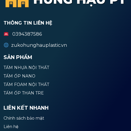
THÔNG TIN LIÊN HỆ
0394387586
zukohunghauplastic.vn
SẢN PHẨM
TẤM NHỰA NỘI THẤT
TẤM ỐP NANO
TẤM FOAM NỘI THẤT
TẤM ỐP THAN TRE
LIÊN KẾT NHANH
Chính sách bảo mật
Liên hệ