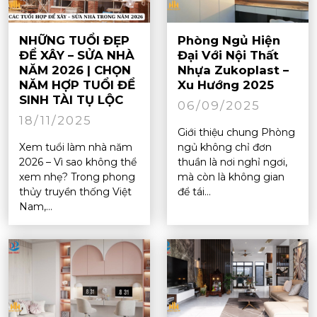
NHỮNG TUỔI ĐẸP
Phòng Ngủ Hiện
ĐỂ XÂY – SỬA NHÀ
Đại Với Nội Thất
NĂM 2026 | CHỌN
Nhựa Zukoplast –
NĂM HỢP TUỔI ĐỂ
Xu Hướng 2025
SINH TÀI TỤ LỘC
06/09/2025
18/11/2025
Giới thiệu chung Phòng
Xem tuổi làm nhà năm
ngủ không chỉ đơn
2026 – Vì sao không thể
thuần là nơi nghỉ ngơi,
xem nhẹ? Trong phong
mà còn là không gian
thủy truyền thống Việt
để tái...
Nam,...