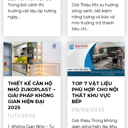
Trong bối cảnh thị
Giới Thiệu Khi xu hướng
trường vật liệu ốp tường
sống xanh, tiết kiệm
ngày...
năng lượng và bảo vệ
môi trường trở thành
tiêu chí...
THIẾT KẾ CĂN HỘ
TOP 7 VẬT LIỆU
NHỎ ZUKOPLAST –
PHÙ HỢP CHO NỘI
GIẢI PHÁP KHÔNG
THẤT KHU VỰC
GIAN HIỆN ĐẠI
BẾP
2025
09/05/2025
11/11/2025
Giới thiệu Trong không
1. Không Gian Nhỏ – Tư
gian sống hiện đại, khu