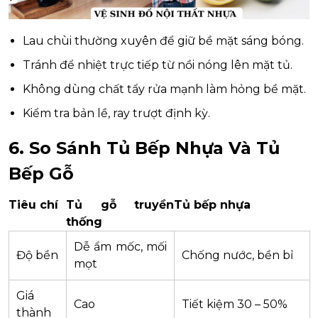
Lau chùi thường xuyên để giữ bề mặt sáng bóng.
Tránh để nhiệt trực tiếp từ nồi nóng lên mặt tủ.
Không dùng chất tẩy rửa mạnh làm hỏng bề mặt.
Kiểm tra bản lề, ray trượt định kỳ.
6. So Sánh Tủ Bếp Nhựa Và Tủ
Bếp Gỗ
Tiêu chí
Tủ gỗ truyền
Tủ bếp nhựa
thống
Dễ ẩm mốc, mối
Độ bền
Chống nước, bền bỉ
mọt
Giá
Cao
Tiết kiệm 30 – 50%
thành