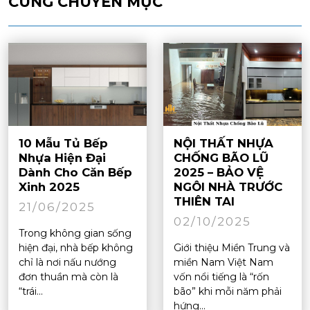
CÙNG CHUYÊN MỤC
10 Mẫu Tủ Bếp
NỘI THẤT NHỰA
Nhựa Hiện Đại
CHỐNG BÃO LŨ
Dành Cho Căn Bếp
2025 – BẢO VỆ
Xinh 2025
NGÔI NHÀ TRƯỚC
THIÊN TAI
21/06/2025
02/10/2025
Trong không gian sống
hiện đại, nhà bếp không
Giới thiệu Miền Trung và
chỉ là nơi nấu nướng
miền Nam Việt Nam
đơn thuần mà còn là
vốn nổi tiếng là “rốn
“trái...
bão” khi mỗi năm phải
hứng...