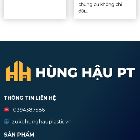
chung cư không chỉ
đòi...
THÔNG TIN LIÊN HỆ
0394387586
zukohunghauplastic.vn
SẢN PHẨM