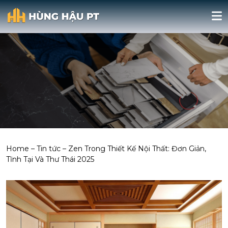
Home
–
Tin tức
–
Zen Trong Thiết Kế Nội Thất: Đơn Giản,
Tĩnh Tại Và Thư Thái 2025