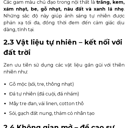
Các gam màu chủ đạo trong nội thất là
trắng, kem,
xám nhạt, be, gỗ nhạt, nâu đất và xanh lá nhẹ
.
Những sắc độ này giúp ánh sáng tự nhiên được
phản xạ tối đa, đồng thời đem đến cảm giác dịu
dàng, tĩnh tại.
2.3 Vật liệu tự nhiên – kết nối với
đất trời
Zen ưu tiên sử dụng các vật liệu gần gũi với thiên
nhiên như:
Gỗ mộc (sồi, tre, thông nhạt)
Đá tự nhiên (đá cuội, đá nhám)
Mây tre đan, vải linen, cotton thô
Sỏi, gạch đất nung, thảm cỏ nhân tạo
2.4 Không gian mở – đề cao sự