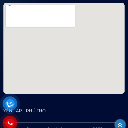
mapembeds.com
YÊN LẬP - PHÚ THỌ