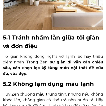
5.1 Tránh nhầm lẫn giữa tối giản
và đơn điệu
Tối giản không đồng nghĩa với lạnh lẽo hay thiếu
điểm nhấn. Trong Zen,
sự giản dị vẫn cần chiều
sâu, cần chọn lọc kỹ từng món nội thất để vừa
đủ, vừa đẹp
.
5.2 Không lạm dụng màu lạnh
Tuy Zen chuộng màu trung tính, nhưng nếu không
khéo léo, không gian có thể trở nên buồn tẻ. Hãy
kết hợp các sắc độ ấm – lạnh hài hòa để giữ sự ấm áp