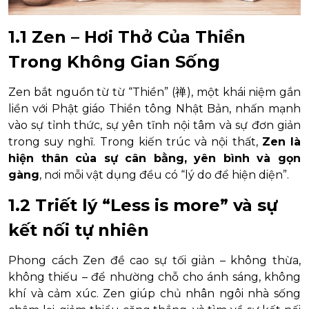
1.1 Zen – Hơi Thở Của Thiền
Trong Không Gian Sống
Zen bắt nguồn từ từ “Thiền” (禅), một khái niệm gắn
liền với Phật giáo Thiền tông Nhật Bản, nhấn mạnh
vào sự tỉnh thức, sự yên tĩnh nội tâm và sự đơn giản
trong suy nghĩ. Trong kiến trúc và nội thất,
Zen là
hiện thân của sự cân bằng, yên bình và gọn
gàng
, nơi mỗi vật dụng đều có “lý do để hiện diện”.
1.2 Triết lý “Less is more” và sự
kết nối tự nhiên
Phong cách Zen đề cao sự tối giản – không thừa,
không thiếu – để nhường chỗ cho ánh sáng, không
khí và cảm xúc. Zen giúp chủ nhân ngôi nhà sống