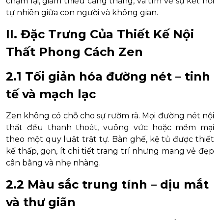
chậm lại, giảm thiểu căng thẳng, và tìm về sự kết nối
tự nhiên giữa con người và không gian.
II. Đặc Trưng Của Thiết Kế Nội
Thất Phong Cách Zen
2.1 Tối giản hóa đường nét – tinh
tế và mạch lạc
Zen không có chỗ cho sự rườm rà. Mọi đường nét nội
thất đều thanh thoát, vuông vức hoặc mềm mại
theo một quy luật trật tự. Bàn ghế, kệ tủ được thiết
kế thấp, gọn, ít chi tiết trang trí nhưng mang vẻ đẹp
cân bằng và nhẹ nhàng.
2.2 Màu sắc trung tính – dịu mắt
và thư giãn