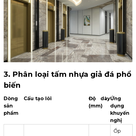
3. Phân loại tấm nhựa giả đá phổ
biến
Dòng
Cấu tạo lõi
Độ dày
Ứng
sản
(mm)
dụng
phẩm
khuyến
nghị
Ốp