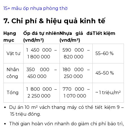
15+ mẫu ốp nhựa phòng thờ
7. Chi phí & hiệu quả kinh tế
Hạng
Ốp đá tự nhiên
Nhựa giả đá
Tiết kiệm
mục
(vnđ/m²)
(vnđ/m²)
1 450 000 –
590 000 –
Vật tư
55–60 %
1 800 000
820 000
Nhân
350 000 –
180 000 –
45–50 %
công
450 000
250 000
1 800 000 –
770 000 –
Tổng
~ 1 triệu/m²
2 250 000
1 070 000
Dự án 10 m² vách thang máy có thể tiết kiệm 9 –
15 triệu đồng.
Thời gian hoàn vốn nhanh do giảm chi phí bảo trì,