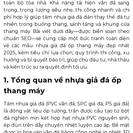
toàn bộ tòa nhà. Khả năng tái hiện vân đá sang
trọng, trọng lượng siêu nhẹ, thi công nhanh và chi
phí hợp lý giúp tấm nhựa giả đá dần thay thế đá tự
nhiên trong buồng thang, sảnh tầng và khung cửa
thang máy. Bài viết dưới đây—được biên soạn theo
chuẩn SEO—sẽ cung cấp một bức tranh toàn diện
về các mẫu nhựa giả đá ốp thang máy đẹp nhất
2025, kèm tiêu chí lựa chọn, quy trình thi công, xu
hướng và bí quyết bảo trì, giúp chủ đầu tư, nhà thầu
và kiến trúc sư ra quyết định tối ưu.
1. Tổng quan về nhựa giả đá ốp
thang máy
Tấm nhựa giả đá (PVC vân đá, SPC giả đá, PS giả đá)
là dòng vật liệu ốp tường, trần được cấu tạo từ bột
đá nghiền mịn kết hợp hạt nhựa PVC nguyên sinh,
ép đùn trên dây chuyền nhiệt luyện cao áp. Bề mặt
được in hoa văn vân đá bằng công nghệ in nhiệt 3D