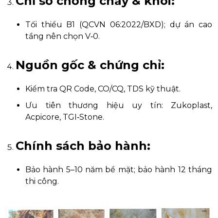
Chỉ số chống cháy & khói:
Tối thiểu B1 (QCVN 06:2022/BXD); dự án cao
tầng nên chọn V‑0.
Nguồn gốc & chứng chỉ:
Kiểm tra QR Code, CO/CQ, TDS kỹ thuật.
Ưu tiên thương hiệu uy tín: Zukoplast,
Acpicore, TGI‑Stone.
Chính sách bảo hành:
Bảo hành 5–10 năm bề mặt; bảo hành 12 tháng
thi công.