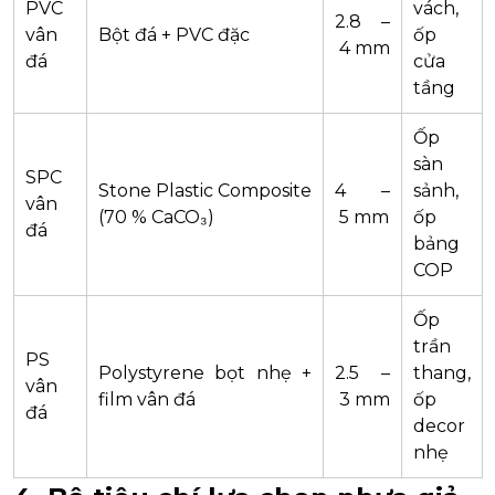
PVC
vách,
2.8 –
vân
Bột đá + PVC đặc
ốp
4 mm
đá
cửa
tầng
Ốp
sàn
SPC
Stone Plastic Composite
4 –
sảnh,
vân
(70 % CaCO₃)
5 mm
ốp
đá
bảng
COP
Ốp
trần
PS
Polystyrene bọt nhẹ +
2.5 –
thang,
vân
film vân đá
3 mm
ốp
đá
decor
nhẹ