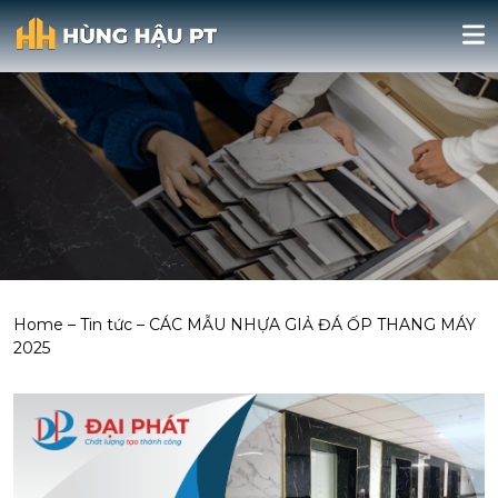
Home
–
Tin tức
–
CÁC MẪU NHỰA GIẢ ĐÁ ỐP THANG MÁY
2025