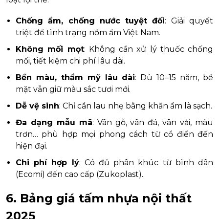
Chống ẩm, chống nước tuyệt đối
: Giải quyết
triệt để tình trạng nồm ẩm Việt Nam.
Không mối mọt
: Không cần xử lý thuốc chống
mối, tiết kiệm chi phí lâu dài.
Bền màu, thẩm mỹ lâu dài
: Dù 10–15 năm, bề
mặt vẫn giữ màu sắc tươi mới.
Dễ vệ sinh
: Chỉ cần lau nhẹ bằng khăn ẩm là sạch.
Đa dạng mẫu mã
: Vân gỗ, vân đá, vân vải, màu
trơn… phù hợp mọi phong cách từ cổ điển đến
hiện đại.
Chi phí hợp lý
: Có đủ phân khúc từ bình dân
(Ecomi) đến cao cấp (Zukoplast).
6. Bảng giá tấm nhựa nội thất
2025