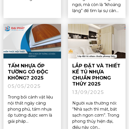
ngơi, mà còn là “khoảng
lặng” để tìm lại sự cân...
TẤM NHỰA ỐP
LẮP ĐẶT VÀ THIẾT
TƯỜNG CÓ ĐỘC
KẾ TỦ NHỰA
KHÔNG? 2025
CHUẨN PHONG
THỦY 2025
05/05/2025
13/09/2025
Trong bối cảnh vật liệu
nội thất ngày càng
Người xưa thường nói:
phong phú, tấm nhựa
“Nhà sạch thì mát, bát
ốp tường được xem là
sạch ngon cơm”. Trong
giải pháp...
phong thủy hiện đại,
điều này còn...