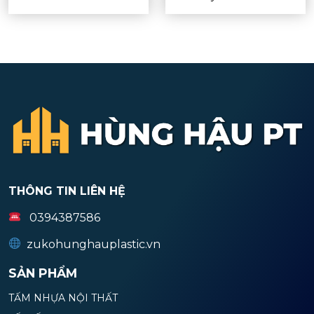
THÔNG TIN LIÊN HỆ
0394387586
zukohunghauplastic.vn
SẢN PHẨM
TẤM NHỰA NỘI THẤT