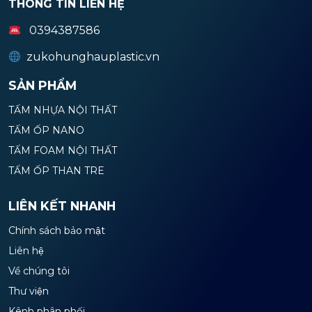
THÔNG TIN LIÊN HỆ
0394387586
zukohunghauplastic.vn
SẢN PHẨM
TẤM NHỰA NỘI THẤT
TẤM ỐP NANO
TẤM FOAM NỘI THẤT
TẤM ỐP THAN TRE
LIÊN KẾT NHANH
Chính sách bảo mật
Liên hệ
Về chúng tôi
Thư viện
Kênh phân phối