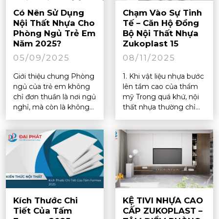
Có Nên Sử Dụng
Chạm Vào Sự Tinh
Nội Thất Nhựa Cho
Tế – Căn Hộ Đồng
Phòng Ngủ Trẻ Em
Bộ Nội Thất Nhựa
Năm 2025?
Zukoplast 15
05/09/2025
08/11/2025
Giới thiệu chung Phòng
1. Khi vật liệu nhựa bước
ngủ của trẻ em không
lên tầm cao của thẩm
chỉ đơn thuần là nơi ngủ
mỹ Trong quá khứ, nội
nghỉ, mà còn là không...
thất nhựa thường chỉ...
Kích Thước Chi
KỆ TIVI NHỰA CAO
Tiết Của Tấm
CẤP ZUKOPLAST –