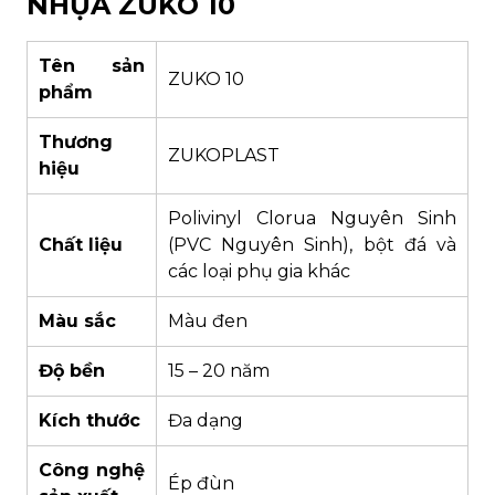
NHỰA ZUKO 10
Tên sản
ZUKO 10
phẩm
Thương
ZUKOPLAST
hiệu
Polivinyl Clorua Nguyên Sinh
Chất liệu
(PVC Nguyên Sinh), bột đá và
các loại phụ gia khác
Màu sắc
Màu đen
Độ bền
15 – 20 năm
Kích thước
Đa dạng
Công nghệ
Ép đùn