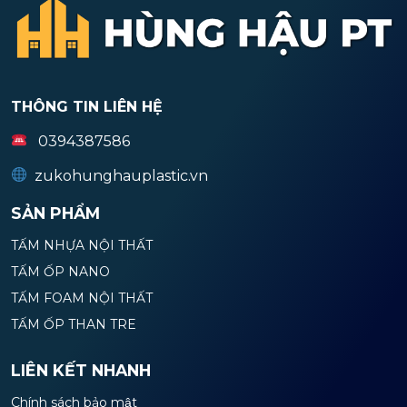
THÔNG TIN LIÊN HỆ
0394387586
zukohunghauplastic.vn
SẢN PHẨM
TẤM NHỰA NỘI THẤT
TẤM ỐP NANO
TẤM FOAM NỘI THẤT
TẤM ỐP THAN TRE
LIÊN KẾT NHANH
Chính sách bảo mật