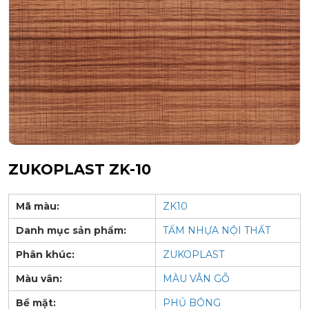
ZUKOPLAST ZK-10
Mã màu:
ZK10
Danh mục sản phẩm:
TẤM NHỰA NỘI THẤT
Phân khúc:
ZUKOPLAST
Màu vân:
MÀU VÂN GỖ
Bề mặt:
PHỦ BÓNG