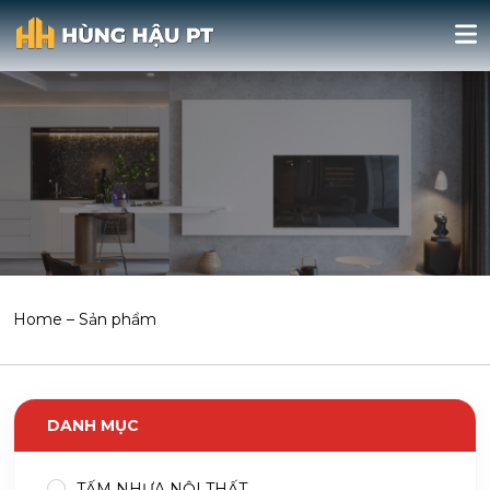
Home
–
Sản phẩm
DANH MỤC
TẤM NHỰA NỘI THẤT