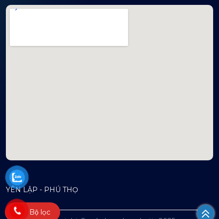
mapembeds.com
YÊN LẬP - PHÚ THỌ
Bộ lọc