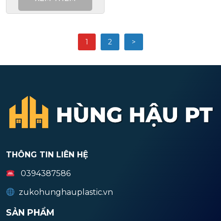
1
2
>
THÔNG TIN LIÊN HỆ
0394387586
zukohunghauplastic.vn
SẢN PHẨM