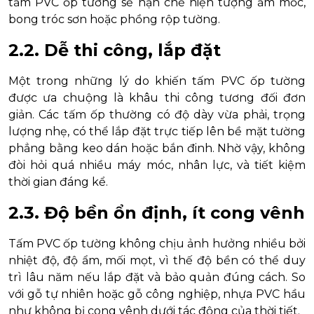
tấm PVC ốp tường sẽ hạn chế hiện tượng ẩm mốc,
bong tróc sơn hoặc phồng rộp tường.
2.2. Dễ thi công, lắp đặt
Một trong những lý do khiến tấm PVC ốp tường
được ưa chuộng là khâu thi công tương đối đơn
giản. Các tấm ốp thường có độ dày vừa phải, trọng
lượng nhẹ, có thể lắp đặt trực tiếp lên bề mặt tường
phẳng bằng keo dán hoặc bắn đinh. Nhờ vậy, không
đòi hỏi quá nhiều máy móc, nhân lực, và tiết kiệm
thời gian đáng kể.
2.3. Độ bền ổn định, ít cong vênh
Tấm PVC ốp tường không chịu ảnh hưởng nhiều bởi
nhiệt độ, độ ẩm, mối mọt, vì thế độ bền có thể duy
trì lâu năm nếu lắp đặt và bảo quản đúng cách. So
với gỗ tự nhiên hoặc gỗ công nghiệp, nhựa PVC hầu
như không bị cong vênh dưới tác động của thời tiết.