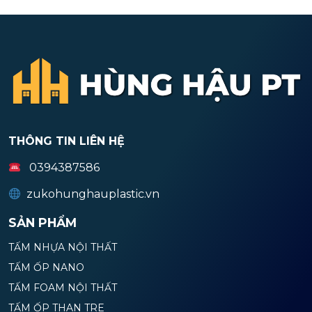
THÔNG TIN LIÊN HỆ
0394387586
zukohunghauplastic.vn
SẢN PHẨM
TẤM NHỰA NỘI THẤT
TẤM ỐP NANO
TẤM FOAM NỘI THẤT
TẤM ỐP THAN TRE