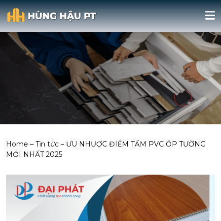
Home
–
Tin tức
–
ƯU NHƯỢC ĐIỂM TẤM PVC ỐP TƯỜNG
MỚI NHẤT 2025