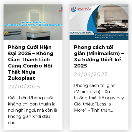
Phòng Cưới Hiện
Phong cách tối
Đại 2025 – Không
giản (Minimalism) –
Gian Thanh Lịch
Xu hướng thiết kế
Cùng Combo Nội
2025
Thất Nhựa
24/04/2025
Zukoplast
Phong cách tối giản
22/10/2025
(Minimalism) – Xu
Giới Thiệu Phòng cưới
hướng thiết kế ngày nay
không chỉ đơn thuần là
Giới thiệu: “Less Is
nơi nghỉ ngơi, mà còn là
More” – Tinh thần...
không gian khởi đầu
cho...