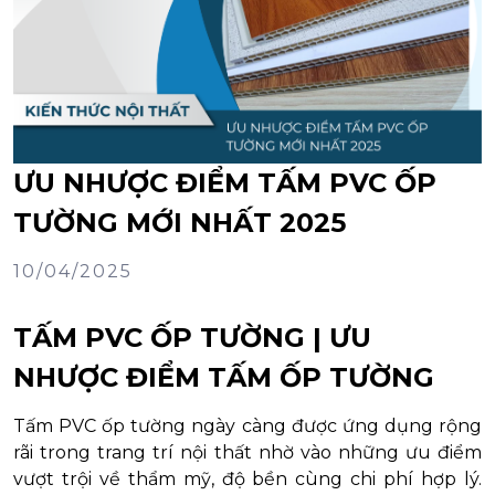
ƯU NHƯỢC ĐIỂM TẤM PVC ỐP
TƯỜNG MỚI NHẤT 2025
10/04/2025
TẤM PVC ỐP TƯỜNG | ƯU
NHƯỢC ĐIỂM TẤM ỐP TƯỜNG
Tấm PVC ốp tường ngày càng được ứng dụng rộng
rãi trong trang trí nội thất nhờ vào những ưu điểm
vượt trội về thẩm mỹ, độ bền cùng chi phí hợp lý.