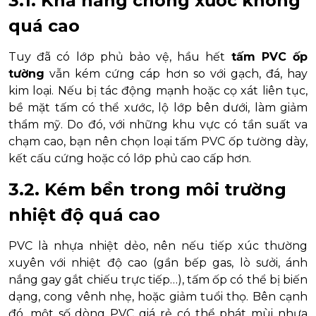
3.1. Khả năng chống xước không
quá cao
Tuy đã có lớp phủ bảo vệ, hầu hết
tấm PVC ốp
tường
vẫn kém cứng cáp hơn so với gạch, đá, hay
kim loại. Nếu bị tác động mạnh hoặc cọ xát liên tục,
bề mặt tấm có thể xước, lộ lớp bên dưới, làm giảm
thẩm mỹ. Do đó, với những khu vực có tần suất va
chạm cao, bạn nên chọn loại tấm PVC ốp tường dày,
kết cấu cứng hoặc có lớp phủ cao cấp hơn.
3.2. Kém bền trong môi trường
nhiệt độ quá cao
PVC là nhựa nhiệt dẻo, nên nếu tiếp xúc thường
xuyên với nhiệt độ cao (gần bếp gas, lò sưởi, ánh
nắng gay gắt chiếu trực tiếp…), tấm ốp có thể bị biến
dạng, cong vênh nhẹ, hoặc giảm tuổi thọ. Bên cạnh
đó, một số dòng PVC giá rẻ có thể phát mùi nhựa