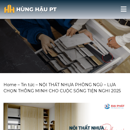
Home
–
Tin tức
–
NỘI THẤT NHỰA PHÒNG NGỦ – LỰA
CHỌN THÔNG MINH CHO CUỘC SỐNG TIỆN NGHI 2025